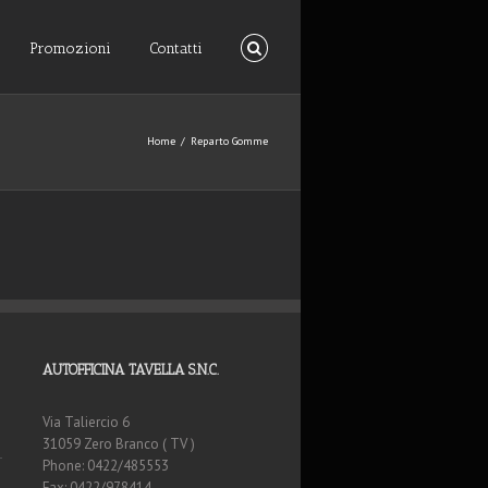
Promozioni
Contatti
Home
Reparto Gomme
AUTOFFICINA TAVELLA S.N.C.
Via Taliercio 6
31059 Zero Branco ( TV )
Phone: 0422/485553
Fax: 0422/978414