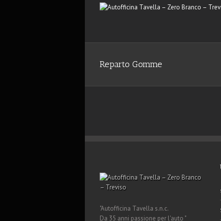
Reparto Gomme
"Autofficina Tavella s.n.c.
Da 35 anni passione per l'auto "