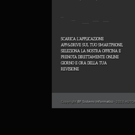
SCARICA L'APPLICAZIONE
APP&DRIVE SUL TUO SMARTPHONE,
SELEZIONA LA NOSTRA OFFICINA E
PRENOTA DIRETTAMENTE ONLINE
GIORNO E ORA DELLA TUA
REVISIONE
Copyright
BF Sistemi Informatici
- 2013 AUTOF