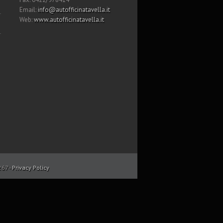
Email:
info@autofficinatavella.it
Web:
www.autofficinatavella.it
267 -
Privacy Policy