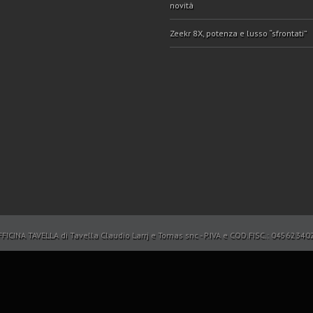
novità
Zeekr 8X, potenza e lusso “sfrontati”
FICINA TAVELLA di Tavella Claudio Larrj e Tomas snc - P.IVA e COD.FISC.: 04562340