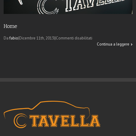
Home
su
Da
fabio
|
Dicembre 11th, 2013
|
|
Commenti disabilitati
Home
Continua a leggere