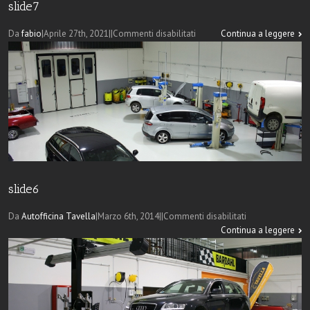
slide7
su
Da
fabio
|
Aprile 27th, 2021
|
|
Commenti disabilitati
Continua a leggere
slide7
slide6
su
Da
Autofficina Tavella
|
Marzo 6th, 2014
|
|
Commenti disabilitati
slide6
Continua a leggere